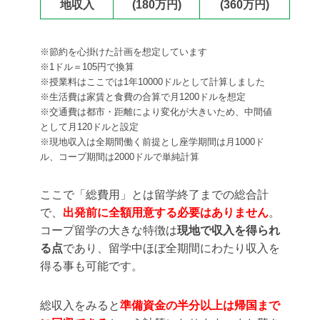
地収入
(180万円)
(360万円)
※節約を心掛けた計画を想定しています
※1ドル＝105円で換算
※授業料はここでは1年10000ドルとして計算しました
※生活費は家賃と食費の合算で月1200ドルを想定
※交通費は都市・距離により変化が大きいため、中間値
として月120ドルと設定
※現地収入は全期間働く前提とし座学期間は月1000ド
ル、コープ期間は2000ドルで単純計算
ここで「総費用」とは留学終了までの総合計
で、
出発前に全額用意する必要はありません
。
コープ留学の大きな特徴は
現地で収入を得られ
る点
であり、留学中ほぼ全期間にわたり収入を
得る事も可能です。
総収入をみると
準備資金の半分以上は帰国まで