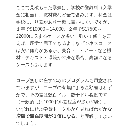
ここで見積もった学費は、学校の登録料（入学
金に相当）、教材費など全て含みます。料金は
学校により差があり一概に言いにくいですが、
１年で$10000～14,000、２年で$17500～
22000に収まるケースが多い。強いて傾向を言
えば、座学で完了できるようなビジネスコース
は安い傾向があるが、美容・IT・アートなど機
材・テキスト・環境が特殊な場合、高額になる
ケースもあります。
コープ無しの座学のみのプログラムも用意され
ていますが、コープの有無による金額差はわず
かで、その差は数百ドル～数千ドル程度です
（一般的には1000ドル差程度が多い印象）。
いずれにせよ学費トータルから見れば
わずかな
増額で滞在期間が２倍になる
、と理解してよい
でしょう。