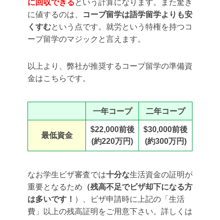
に回収できる
という計算になります。また驚き
に値するのは、
コープ留学は語学留学よりも安
くすむ
という点です。就労という特権を持つコ
ープ留学のマジックと言えます。
以上より、弊社が推奨するコープ留学の準備資
金はこちらです。
一年コープ
二年コープ
$22,000前後
$30,000前後
最低資金
(約220万円)
(約300万円)
なお学生ビザ審査では
十分な
生活資金の証明が
重要となるため
（残高不足でビザ却下になる方
は多いです！
）、ビザ申請時に上記の「生活
費」以上の残高証明をご用意下さい。詳しくは