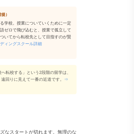
前提）
ける学校。授業についていくために一定
英語ゼロで飛び込むと、授業で孤立して
がついてから転校先として目指すのが賢
ーディングスクール詳細
へ転校する」という2段階の留学は、
、遠回りに見えて一番の近道です。
⇒
ズなスタートが切れます。無理のな