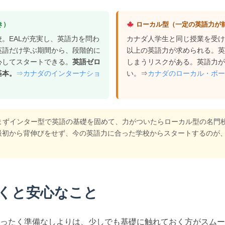
き）
ローカル型（一定の英語力が
。EALが充実し、英語力を問わ
カナダ人学生と同じ授業を受
英語だけ学ぶ期間から、段階的に
以上の英語力が求められる。
心してスタートできる。
英語ゼロ
しまうリスクがある。英語力
基本。
⇒カナダのインターナショ
い。⇒
カナダのローカル・ボ
まずインター型で英語の基礎を固めて、力がついたらローカル型の名門校
最初から背伸びをせず、今の英語力に合った学校からスタートするのが
くと安心なこと
ったく準備なしよりは、少しでも基礎に触れておく方がスムー