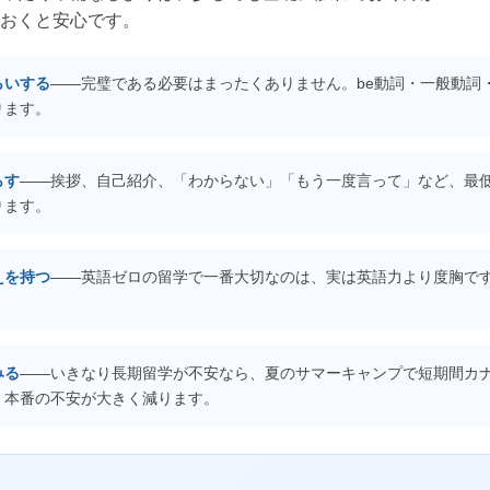
おくと安心です。
らいする
――完璧である必要はまったくありません。be動詞・一般動詞
ります。
らす
――挨拶、自己紹介、「わからない」「もう一度言って」など、最低
ります。
えを持つ
――英語ゼロの留学で一番大切なのは、実は英語力より度胸で
みる
――いきなり長期留学が不安なら、夏のサマーキャンプで短期間カ
、本番の不安が大きく減ります。