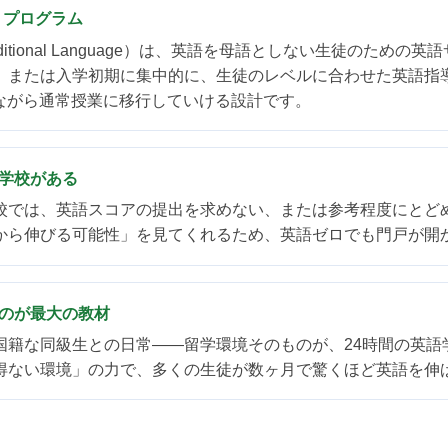
援）プログラム
cond/Additional Language）は、英語を母語としない生徒
、または入学初期に集中的に、生徒のレベルに合わせた英語指
けながら通常授業に移行していける設計です。
い学校がある
校では、英語スコアの提出を求めない、または参考程度にとど
から伸びる可能性」を見てくれるため、英語ゼロでも門戸が開
ものが最大の教材
国籍な同級生との日常——留学環境そのものが、24時間の英語
得ない環境」の力で、多くの生徒が数ヶ月で驚くほど英語を伸