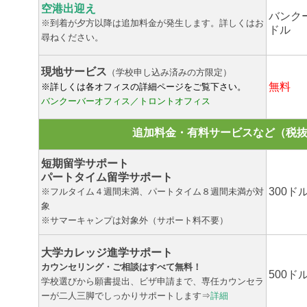
空港出迎え
バンク
※到着が夕方以降は追加料金が発生します。詳しくはお
ドル
尋ねください。
現地サービス
（学校申し込み済みの方限定）
無料
※詳しくは各オフィスの詳細ページをご覧下さい。
バンクーバーオフィス
／
トロントオフィス
追加料金・有料サービスなど（税
短期留学サポート
パートタイム留学サポート
300ド
※フルタイム４週間未満、パートタイム８週間未満が対
象
※サマーキャンプは対象外（サポート料不要）
大学カレッジ進学サポート
カウンセリング・ご相談はすべて無料！
500ド
学校選びから願書提出、ビザ申請まで、専任カウンセラ
ーが二人三脚でしっかりサポートします⇒
詳細