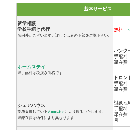
基本サービス
留学相談
学校手続き代行
無料
※例外がございます。詳しくは表の下部をご覧下さい。
バンク
手配料：
滞在費：
ホームステイ
※手配料は税抜き価格です
トロン
手配料：
滞在費：1
対象地
シェアハウス
手配料：
業務提携している
Vanmates
により提供いたします。
滞在費：
※滞在費は物件により異なります
月