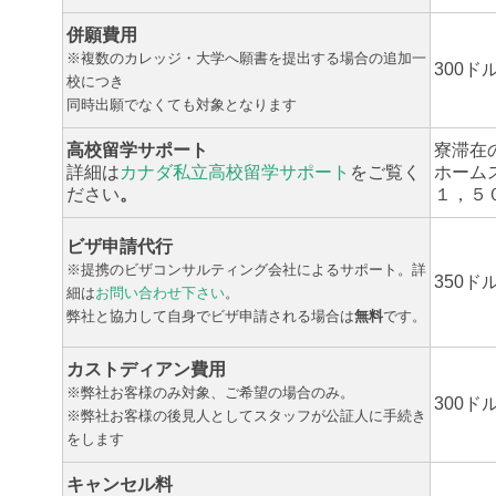
併願費用
※複数のカレッジ・大学へ願書を提出する場合の追加一
300ド
校につき
同時出願でなくても対象となります
高校留学サポート
寮滞在
詳細は
カナダ私立高校留学サポート
をご覧く
ホーム
ださい
。
１，５
ビザ申請代行
※提携のビザコンサルティング会社によるサポート。詳
350ド
細は
お問い合わせ下さい
。
弊社と協力して自身でビザ申請される場合は
無料
です。
カストディアン費用
※弊社お客様のみ対象、ご希望の場合のみ。
300ド
※弊社お客様の後見人としてスタッフが公証人に手続き
をします
キャンセル料