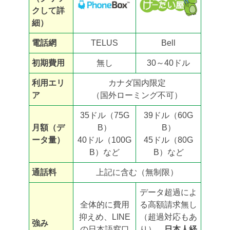
クして詳
細）
電話網
TELUS
Bell
初期費用
無し
30～40ドル
利用エリ
カナダ国内限定
ア
（国外ローミング不可）
35ドル（75G
39ドル（60G
月額（デ
B）
B）
ータ量）
40ドル（100G
45ドル（80G
B）など
B）など
通話料
上記に含む（無制限）
データ超過によ
全体的に費用
る高額請求無し
抑えめ、LINE
（超過対応もあ
強み
の日本語窓口
り）。
日本人経