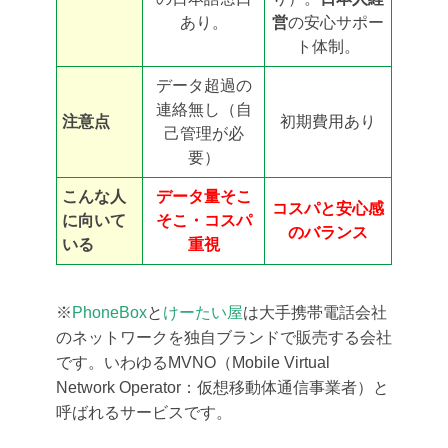
あり。
営
の安心サポー
ト体制。
データ超過の
連絡無し（自
注意点
初期費用あり
己管理が必
要）
こんな人
データ量そこ
コスパと安心感
に向いて
そこ・コスパ
のバランス
いる
重視
※
PhoneBox
と
けーたい屋
は大手携帯電話会社
のネットワークを独自ブランドで販売する会社
です。いわゆるMVNO（Mobile Virtual
Network Operator：仮想移動体通信事業者）と
呼ばれるサービスです。