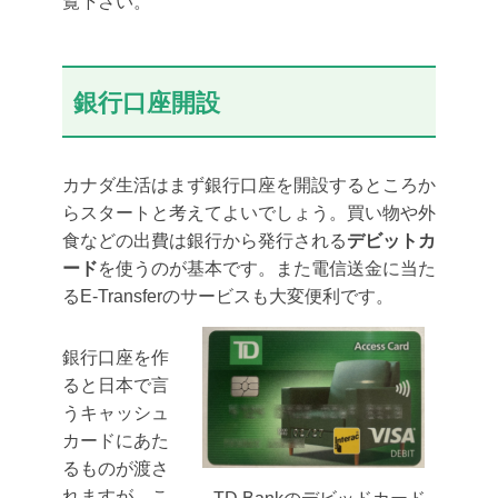
覧下さい。
銀行口座開設
カナダ生活はまず銀行口座を開設するところか
らスタートと考えてよいでしょう。買い物や外
食などの出費は銀行から発行される
デビットカ
ード
を使うのが基本です。また電信送金に当た
るE-Transferのサービスも大変便利です。
銀行口座を作
ると日本で言
うキャッシュ
カードにあた
るものが渡さ
れますが、こ