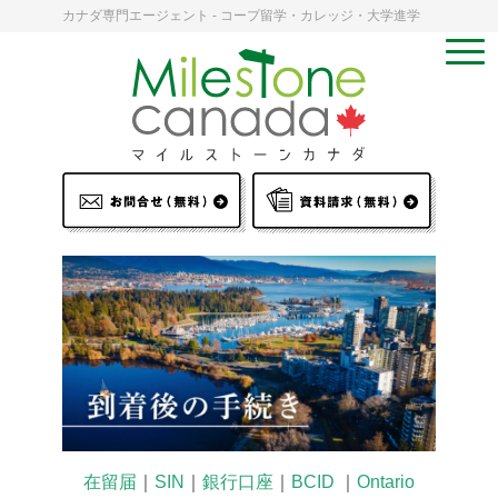
カナダ専門エージェント - コープ留学・カレッジ・大学進学
在留届
｜
SIN
｜
銀行口座
｜
BCID
｜
Ontario