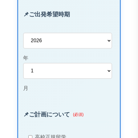
ご出発希望時期
年
月
ご計画について
(必須)
高校正規留学