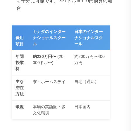
も十分に可能です。
※1ドル＝110円換算の場
合
カナダのインター
日本のインター
費用
ナショナルスクー
ナショナルスク
項目
ル
ール
年間
約220万円〜
(20,
約200万円〜400
授業
000ドル〜)
万円
料
主な
寮・ホームステイ
自宅（通い）
滞在
方法
環境
本場の英語圏・多
日本国内
文化環境