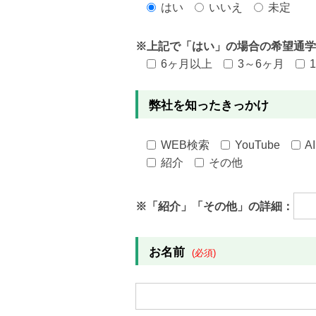
はい
いいえ
未定
※上記で「はい」の場合の希望通学
6ヶ月以上
3～6ヶ月
弊社を知ったきっかけ
WEB検索
YouTube
A
紹介
その他
※「紹介」「その他」の詳細：
お名前
(必須)