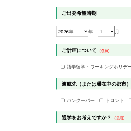
ご出発希望時期
年
月
ご計画について
(必須)
語学留学・ワーキングホリデ
渡航先（または滞在中の都市
バンクーバー
トロント
通学をお考えですか？
(必須)