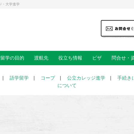
ジ・大学進学
留学の目的
渡航先
役立ち情報
ビザ
問合せ・
|
語学留学
|
コープ
|
公立カレッジ進学
|
手続き
について