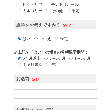
ビクトリア
モントリオール
カルガリー
その他
未定
通学をお考えですか？
(必須)
はい
いいえ
未定
※上記で「はい」の場合の希望通学期間：
6ヶ月以上
3～6ヶ月
1～3ヶ月
１ヶ月未満
未定
お名前
(必須)
お名前（ローマ字）