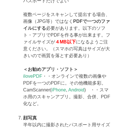
パスポートだけでよい
複数ページをスキャンして提出する場合、
画像（JPG等）ではなく
PDFで一つのファ
イルにする
必要があります。以下のソフ
ト・アプリでPDFを作る事が出来ます。フ
ァイルサイズが
４MB以下
になるようご注
意ください。（スマホの写真はサイズが大
きいので画質を落とす必要あり）
＜お勧めアプリ・ソフト＞
ilovePDF
・・オンラインで複数の画像や
PDFを一つのPDFに。その他機能多彩。
CamScanner(
iPhone
,
Android
) ・・スマ
ホ用のスキャンアプリ。撮影、合併、PDF
化など。
顔写真
半年以内に撮影されたパスポート用サイズ