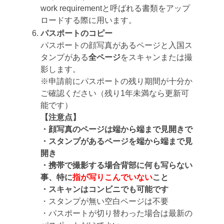
work requirementと呼ばれる書類をアップ
ロードする際に用います。
パスポートのコピー
パスポートの顔写真があるページと入国ス
タンプがある
全ページ
をスキャンまたは撮
影します。
※申請前にパスポートの残り期間が十分か
ご確認ください（残り1年未満なら更新可
能です）
【注意点】
・顔写真のページは端から端まで見開きで
・スタンプがあるページを端から端まで見
開き
・携帯で撮影する場合背部に何も写らない
事、特に
指が写りこんでいない
こと
・スキャンはコンビニでも可能です
・スタンプが無い空白ページは不要
・パスポートが切り替わった場合は最新の