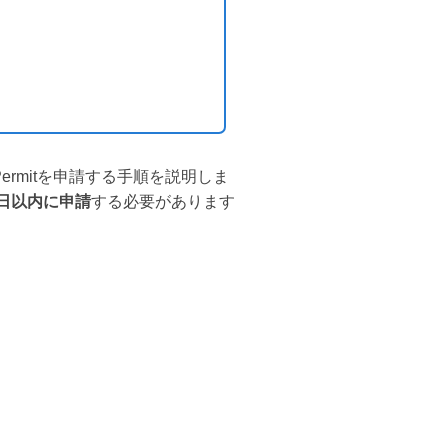
k Permitを申請する手順を説明しま
0日以内に申請
する必要があります
。