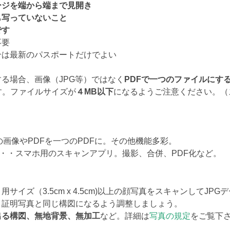
ージを端から端まで見開き
も写っていないこと
です
不要
合は最新のパスポートだけでよい
る場合、画像（JPG等）ではなく
PDFで一つのファイルにす
す。ファイルサイズが
４MB以下
になるようご注意ください。（
画像やPDFを一つのPDFに。その他機能多彩。
 ・・スマホ用のスキャンアプリ。撮影、合併、PDF化など。
サイズ（3.5cm x 4.5cm)以上の顔写真をスキャンしてJ
、証明写真と同じ構図になるよう調整しましょう。
出る構図、無地背景、無加工
など。詳細は
写真の規定
をご覧下