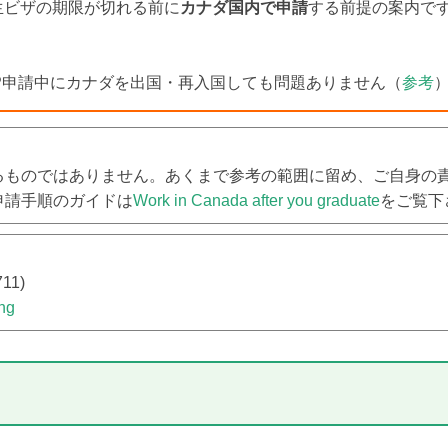
生ビザの期限が切れる前に
カナダ国内で申請
する前提の案内で
WP申請中にカナダを出国・再入国しても問題ありません（
参考
るものではありません。あくまで参考の範囲に留め、ご自身の
申請手順のガイドは
Work in Canada after you graduate
をご覧下
711)
ing