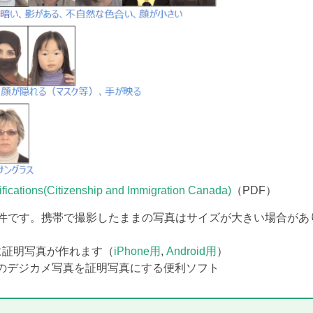
ations(Citizenship and Immigration Canada)
（PDF）
条件です。携帯で撮影したままの写真はサイズが大きい場合があ
に証明写真が作れます（
iPhone用
,
Android用
）
の
デジカメ写真を証明写真にする便利ソフト