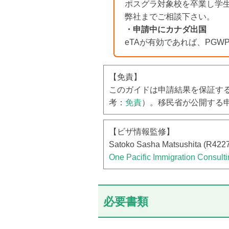
ポスグラ対象校を卒業し学
弊社までご相談下さい。
・申請中にカナダ出国
eTAが有効であれば、PG
【免責】
このガイドは申請結果を保証す
考：
免責
）。移民省が公開する
【ビザ情報監修】
Satoko Sasha Matsushita (R422
One Pacific Immigration Consult
必要書類