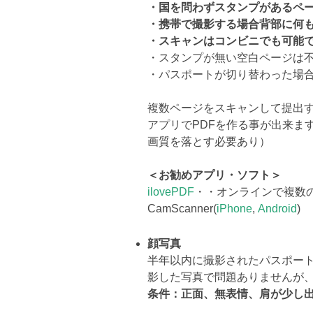
・国を問わずスタンプがあるペ
・携帯で撮影する場合背部に何
・スキャンはコンビニでも可能
・スタンプが無い空白ページは
・パスポートが切り替わった場
複数ページをスキャンして提出す
アプリでPDFを作る事が出来ま
画質を落とす必要あり）
＜お勧めアプリ・ソフト＞
ilovePDF
・・オンラインで複数の
CamScanner(
iPhone
,
Android
)
顔写真
半年以内に撮影されたパスポート用
影した写真で問題ありませんが
条件：正面、無表情、肩が少し