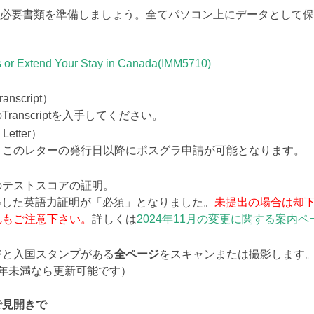
ず必要書類を準備しましょう。全てパソコン上にデータとして保
s or Extend Your Stay in Canada(IMM5710)
ranscript）
anscriptを入手してください。
 Letter）
。このレターの発行日以降にポスグラ申請が可能となります。
のテストスコアの証明。
取得した英語力証明が「必須」となりました。
未提出の場合は却下
れもご注意下さい。
詳しくは
2024年11月の変更に関する案内ペ
ジと入国スタンプがある
全ページ
をスキャンまたは撮影します
年未満なら更新可能です）
で見開きで