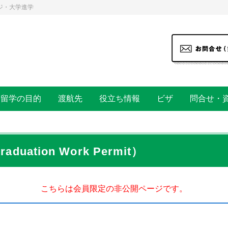
ジ・大学進学
留学の目的
渡航先
役立ち情報
ビザ
問合せ・
uation Work Permit）
こちらは会員限定の非公開ページです。