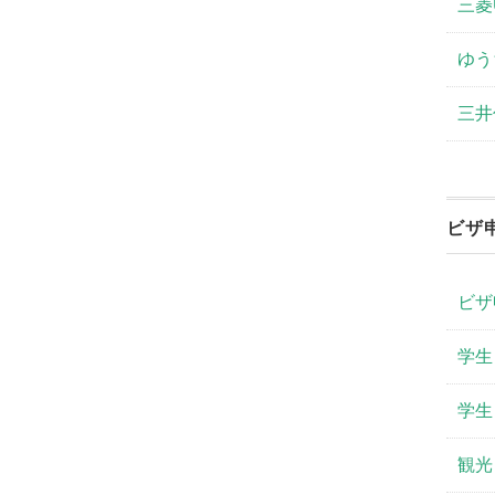
三菱
ゆう
三井
ビザ
ビザ
学生
学生
観光