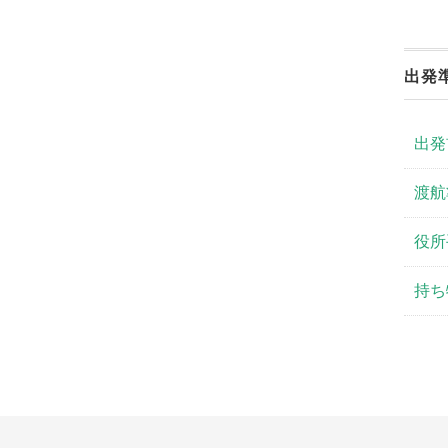
出発
出発
渡航
役所
持ち