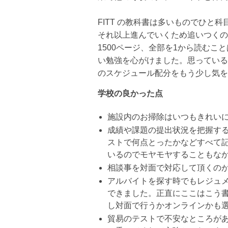
FITT の教科書は多いものでひと科
それ以上進んでいくため追いつくの
1500ページ、
全部を1から読むこ
い勉強を心がけました。
思っている
のス
ケジュール配分をもう少し気を
学校の良かった点
施設内のお掃除はいつもきれい
成績や課題の提出状況を把握す
ストで何点とったかなどすべて
いるのでモヤモヤすることもな
相談事を対面で対応して頂くの
アルバイトを探す時でもレジュ
できました。
正直にここはこう
し対面で行うかオンラインかも
貿易のテストで不安なところが