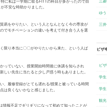
三菱
。
特に私は一学期に取るFITTの科目が多かったので自
しが不安な時助かりました。
ゆう
貿易をやりたい、
という人となんとなく今の専攻が
三井
のでモチベーションの違いを考えて付き合
う人を選
く限り本当に〇〇
がやりたいから来た、という人ば
ビザ
ビザ
かっていない、
授業開始時間後に休講を知らされ
新しい先生に当たると少し戸惑う時
もありました。
学生
い、履修登録がとても遅れる/
授業と被っている時間
学生
点は良くないかなと感じました。
観光
ちは情報不足でギリギリになって初
めて知ったことが