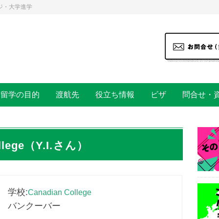
ジ・大学進学
留学の目的
渡航先
役立ち情報
ビザ
問合せ・
lege（Y.I.さん）
学校:
Canadian College
バンクーバー