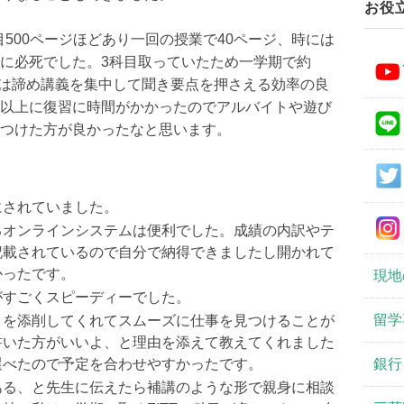
お役
目500ページほどあり一回の授業で
40ページ、
時には
に必死でした。
3科目取っていたため一学期で約
とは諦め講義を集中して聞き要点を押さえる効
率の良
以上に復習に時間がかかったのでアルバイトや遊び
つけた方が良かったなと思います。
にされていました。
るオンラインシステムは便利でした
。
成績の内訳やテ
記載されているので
自分で納得できましたし開かれて
か
ったです。
現地
がすごくスピーディーでした。
留学
メを添削してくれてスムーズに仕事
を見つけることが
書いた方がいいよ、
と理由を添えて教えてくれました
銀行
選
べたので予定を合わせやすかったです。
ある、
と先生に伝えたら補講のような形で親身に相談