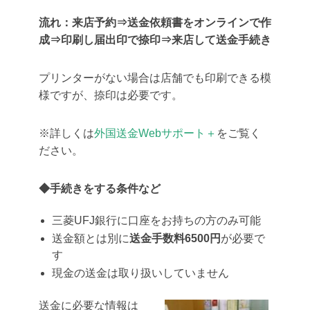
流れ：来店予約⇒
送金依頼書をオンラインで作
成⇒印刷し届出印で捺印⇒来店して送金手続き
プリンターがない場合は店舗でも印刷できる模
様ですが、捺印は必要です。
※詳しくは
外国送金Webサポート＋
をご覧く
ださい。
◆手続きをする条件など
三菱UFJ銀行に口座をお持ちの方のみ可能
送金額とは別に
送金手数料6500円
が必要で
す
現金の送金は取り扱いしていません
送金に必要な情報は