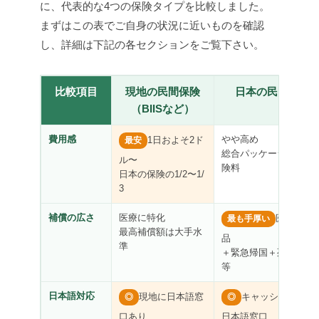
に、代表的な4つの保険タイプを比較しました。
まずはこの表でご自身の状況に近いものを確認
し、詳細は下記の各セクションをご覧下さい。
比較項目
現地の民間保険
日本の民間保険
（BIISなど）
費用感
やや高め
1日およそ2ド
最安
総合パッケージ型の保
ル〜
険料
日本の保険の1/2〜1/
3
補償の広さ
医療に特化
医療＋携
最も手厚い
最高補償額は大手水
品
準
＋緊急帰国＋死亡保険
等
日本語対応
現地に日本語窓
キャッシュレス・
◎
◎
口あり
日本語窓口