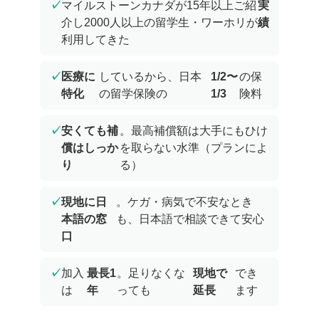
✓
マイルストーンカナダが15年以上ご紹
実
介し2000人以上の留学生・ワーホリが
績
利用してきた
✓
医療に
しているから、日本
1/2〜
の保
特化
の留学保険の
1/3
険料
✓
安くても補
。最高補償額は大手にもひけ
償はしっか
を取らない水準（プランによ
り
る）
✓
現地に日
。ケガ・病気で不安なとき
本語の窓
も、日本語で相談できて安心
口
✓
加入
最長1
。足りなくな
現地で
でき
は
年
っても
延長
ます