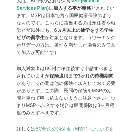
人は、BC州の公的な保険
MSP(Medical
Services Plan)
に
加入する事が義務
とされてい
ます。MSPは日本で言う国民健康保険のよう
なものです。こちらに該当するのは永住者や就
労ビザ以外にも、
6ヵ月以上の通学をする学生
ビザの留学生
が対象となります。（ワーキング
ホリデーの方は、条件を満たした場合のみ任意
で加入が可能です）
加入対象者はBC州に移住後すぐ申請すべきと
されていますが
保険適用まで3ヶ月の待機期間
があり、その間は他の保険に加入しておく必要
があります。この際、民間の保険をMSPの期
間と重ねて申し込まないようご注意下さい、つ
まりMSPへ加入する場合は民間保険は3ヶ月程
度のみとすべきです。
詳しくは
BC州の公的保険（MSP）について
を